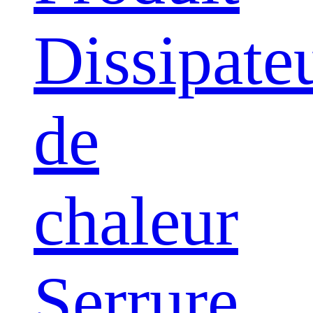
Dissipate
de
chaleur
Serrure