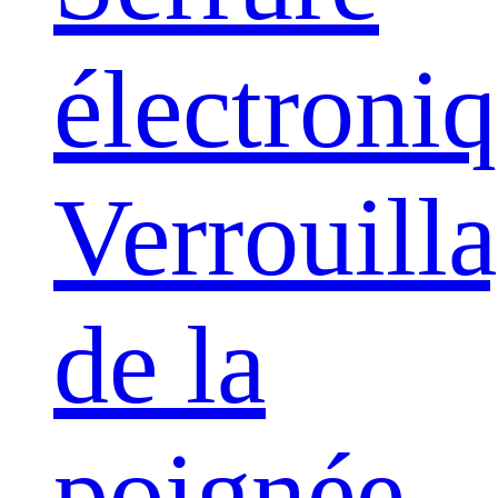
électroni
Verrouill
de la
poignée