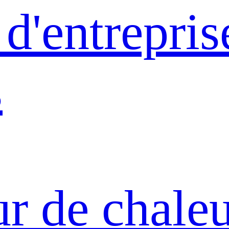
d'entrepris
s
ur de chale