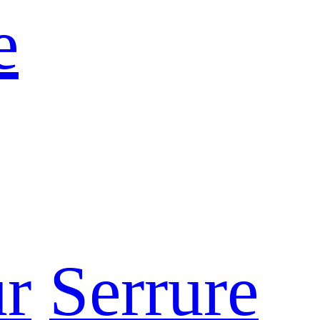
e
ur
Serrure