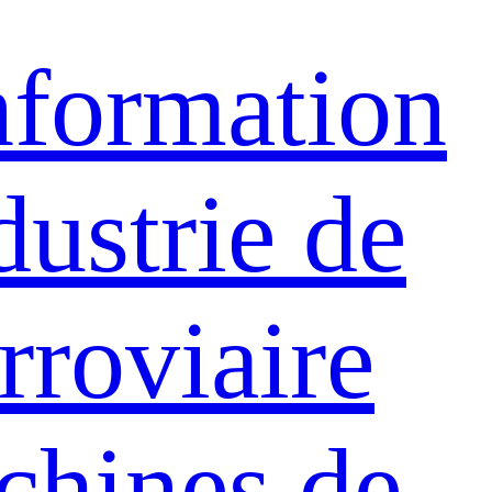
nformation
dustrie de
rroviaire
hines de