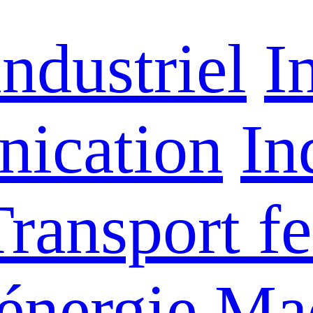
ndustriel
I
nication
In
ransport fe
énergie
Mac