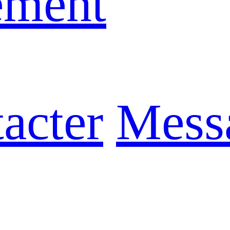
ement
acter
Mess