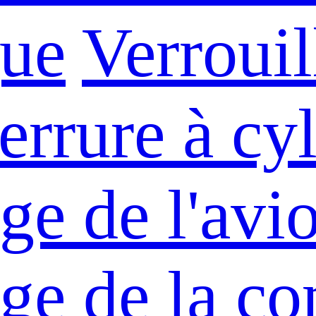
que
Verrouil
errure à cy
ge de l'avi
age de la 