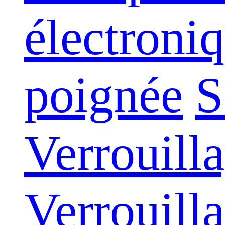
électroni
poignée
S
Verrouilla
Verrouill