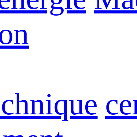
ion
echnique
ce