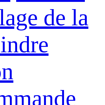
lage de la
lindre
on
commande