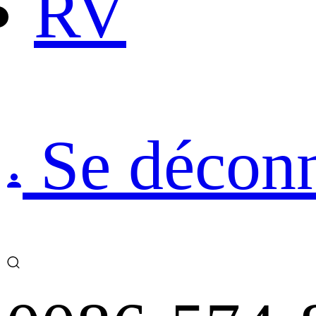
RV
Se déconn